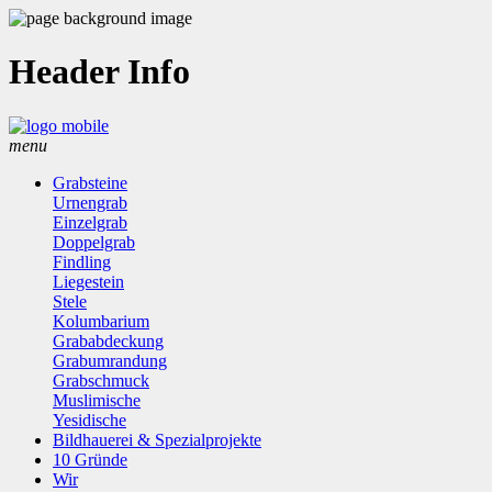
Header Info
menu
Grabsteine
Urnengrab
Einzelgrab
Doppelgrab
Findling
Liegestein
Stele
Kolumbarium
Grababdeckung
Grabumrandung
Grabschmuck
Muslimische
Yesidische
Bildhauerei & Spezialprojekte
10 Gründe
Wir